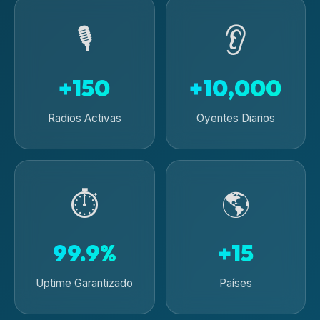
🎙️
👂
+150
+10,000
Radios Activas
Oyentes Diarios
⏱️
🌎
99.9%
+15
Uptime Garantizado
Países