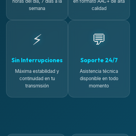
horas del día, 7 días a la
en formato AAC+ de alta
semana
calidad
⚡
💬
Sin Interrupciones
Soporte 24/7
Máxima estabilidad y
Asistencia técnica
continuidad en tu
disponible en todo
transmisión
momento